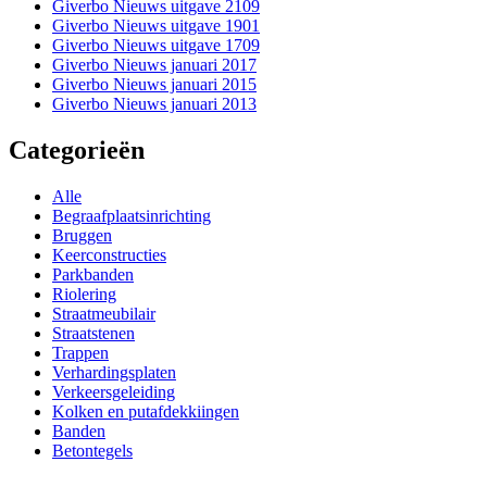
Giverbo Nieuws uitgave 2109
Giverbo Nieuws uitgave 1901
Giverbo Nieuws uitgave 1709
Giverbo Nieuws januari 2017
Giverbo Nieuws januari 2015
Giverbo Nieuws januari 2013
Categorieën
Alle
Begraafplaatsinrichting
Bruggen
Keerconstructies
Parkbanden
Riolering
Straatmeubilair
Straatstenen
Trappen
Verhardingsplaten
Verkeersgeleiding
Kolken en putafdekkiingen
Banden
Betontegels